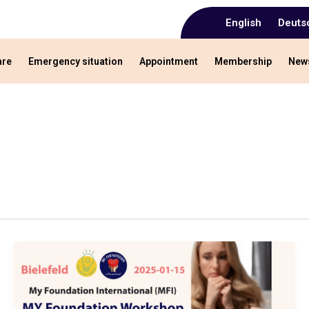
English
Deuts
are
Emergency situation
Appointment
Membership
New