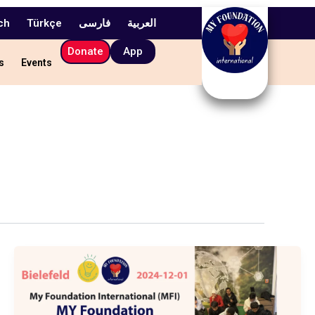
ch
Türkçe
فارسی
العربیة
Donate
App
s
Events