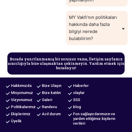
MY Vakfı’nın politikaları
hakkında daha fazla
bilgiyi nerede
bulabilirim?
Burada yanıtlanmamış bir sorunuz varsa, İletişim sayfamız
aracılığıyla bize ulaşmaktan çekinmeyin. Yardım etmek için
buradayız!
Hakkımızda
Bize Ulaşın
Haberler
Misyonumuz
Bize katılın
olaylar
Vizyonumuz
Galeri
SSS
Politikalarımız
Randevu
blog
Ekiplerimiz
Acil durum
Fon sağlayıcılarımızın ve
yardım ettiğimiz kişilerin
Üyelik
verileri