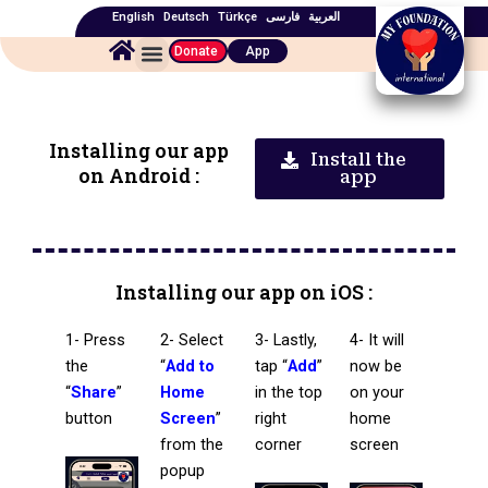
Skip
English
Deutsch
Türkçe
فارسی
العربیة
to
Menu
Donate
App
content
Installing our app
Install the
on Android :
app
Installing our app on iOS :
1- Press
2- Select
3- Lastly,
4- It will
the
“
Add to
tap “
Add
”
now be
“
Share
”
Home
in the top
on your
button
Screen
”
right
home
from the
corner
screen
popup