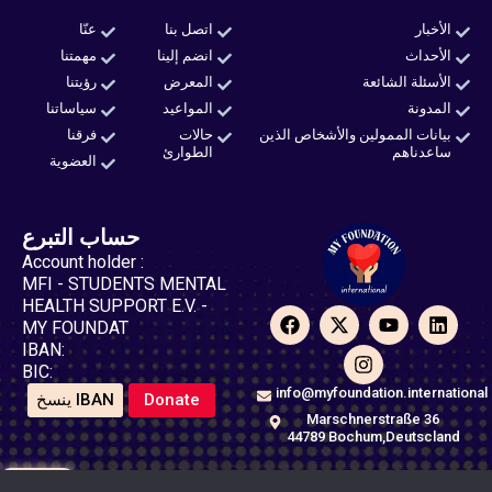
الأخبار
اتصل بنا
عنّا
الأحداث
انضم إلينا
مهمتنا
الأسئلة الشائعة
المعرض
رؤيتنا
المدونة
المواعيد
سياساتنا
بيانات الممولين والأشخاص الذين
حالات
فرقنا
ساعدناهم
الطوارئ
العضوية
حساب التبرع
Account holder :
MFI - STUDENTS MENTAL
HEALTH SUPPORT E.V. -
F
X
I
Y
L
MY FOUNDAT
a
-
n
o
i
IBAN:
c
t
s
u
n
BIC:
e
w
t
t
k
b
i
a
u
e
info@myfoundation.international
ينسخ IBAN
Donate
o
t
g
b
d
Marschnerstraße 36
o
t
r
e
i
44789 Bochum,Deutscland
k
e
a
n
r
m
عضوية