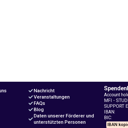
Spenden
uns
Nachricht
Account hold
Veranstaltungen
MFI - STU
FAQs
SUPPORT E.
Blog
IBAN:
Daten unserer Förderer und
BIC:
unterstützten Personen
IBAN kopi