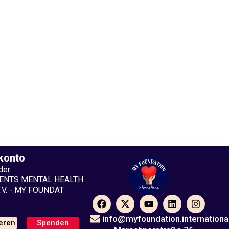
konto
er :
DENTS MENTAL HEALTH
V. - MY FOUNDAT
F
X
Y
L
I
a
-
o
i
n
c
t
u
n
s
info@myfoundation.internationa
eren
Spenden
e
w
t
k
t