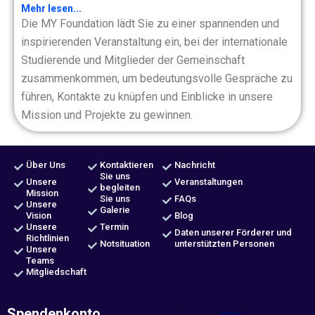
Mehr lesen...
Die MY Foundation lädt Sie zu einer spannenden und
inspirierenden Veranstaltung ein, bei der internationale
Studierende und Mitglieder der Gemeinschaft
zusammenkommen, um bedeutungsvolle Gespräche zu
führen, Kontakte zu knüpfen und Einblicke in unsere
Mission und Projekte zu gewinnen.
Über Uns
Kontaktieren
Nachricht
Sie uns
Unsere
Veranstaltungen
begleiten
Mission
Sie uns
FAQs
Unsere
Galerie
Vision
Blog
Unsere
Termin
Daten unserer Förderer und
Richtlinien
Notsituation
unterstützten Personen
Unsere
Teams
Mitgliedschaft
Spendenkonto