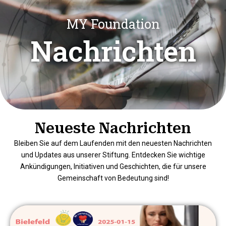
Skip
English
Deutsch
Türkçe
فارسی
العربیة
to
MY Foundation
Menu
Donate
App
content
Nachrichten
Neueste Nachrichten
Bleiben Sie auf dem Laufenden mit den neuesten Nachrichten
und Updates aus unserer Stiftung. Entdecken Sie wichtige
Ankündigungen, Initiativen und Geschichten, die für unsere
Gemeinschaft von Bedeutung sind!