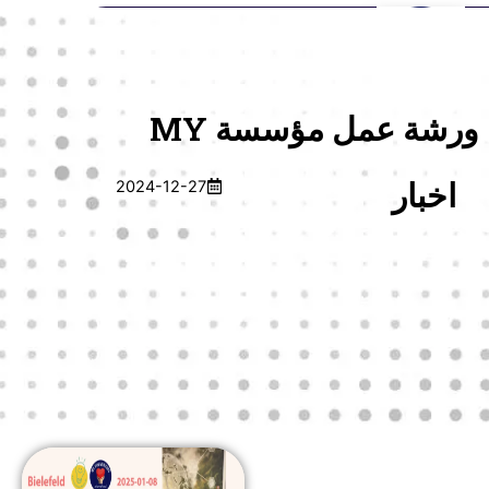
Skip
العربیة
فارسی
Türkçe
Deutsch
English
to
Menu
Donate
App
content
ورشة عمل مؤسسة MY
اخبار
2024-12-27