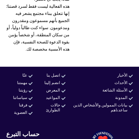
هذه الفعالية ليست فقط لسرد قصتنا؛
إنها تتعلق ببناء مجتمع يشعر فيه
الجميع بأنهم مسموعون ومقدرون
ومدعومون. سواء كنت طالباً دولياً، أو
من سكان المنطقة، أو شخصاً يؤمن
بقوة الدعوة للصحة النفسية، فإن
هذه الأمسية مخصصة لك.
الأخبار
اتصل بنا
عنّا
الأحداث
انضم إلينا
مهمتنا
الأسئلة الشائعة
المعرض
رؤيتنا
المدونة
المواعيد
سياساتنا
بيانات الممولين والأشخاص الذين
حالات
فرقنا
ساعدناهم
الطوارئ
العضوية
حساب التبرع